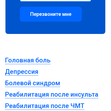
Перезвоните мне
Головная боль
Депрессия
Болевой синдром
Реабилитация после инсульта
Реабилитация после ЧМТ